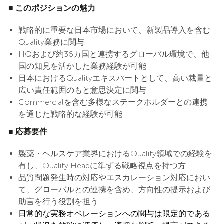
■ このポジションの魅力
戦略的に重要な日本市場において、新製品導入を含む
Quality業務に関与
HQおよび約36カ国と連携するグローバル環境で、他
国の知見を活かした業務経験が可能
日本におけるQualityエキスパートとして、高い裁量と
広い責任範囲のもと意思決定に関与
Commercialを含む多様なステークホルダーとの連携
を通じた戦略的な経験が可能
■ 応募要件
製薬・ヘルスケア業界におけるQuality領域での経験を
有し、Quality Headに準ずる戦略視点を持つ方
品質問題発生時の対応やエスカレーション対応におい
て、グローバルとの連携を含め、方向性の提示および
助言を行う役割を担う
日常的な実務オペレーションへの関与は限定的である