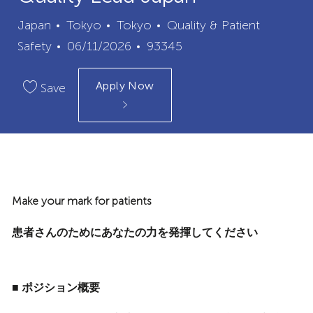
City
Category
Japan
Tokyo
Tokyo
Quality & Patient
Posted
Job
Safety
06/11/2026
93345
Date
Id
Apply Now
Save
Make your mark for patients
患者さんのためにあなたの力を発揮してください
■ ポジション概要