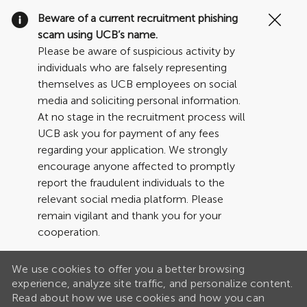
Clo
Beware of a current recruitment phishing
Cov
scam using UCB’s name.
19
Please be aware of suspicious activity by
ban
individuals who are falsely representing
themselves as UCB employees on social
media and soliciting personal information.
At no stage in the recruitment process will
UCB ask you for payment of any fees
regarding your application. We strongly
encourage anyone affected to promptly
report the fraudulent individuals to the
relevant social media platform. Please
remain vigilant and thank you for your
cooperation.
We use cookies to offer you a better browsing
experience, analyze site traffic, and personalize content.
Read about how we use cookies and how you can