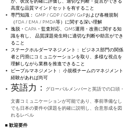
が、状況を的確に評価し、適切な判断・提言ができる
高度な品質マインドセットを有すること
専門知識： GMP / GDP / GQP/ GxPおよび各種規制
（FDA / EMA / PMDA等）に関する深い理解
逸脱・CAPA・監査対応、QMS運用・改善に関する知
識を有し、 品質課題発生時に適切な判断や助言ができ
ること
ステークホルダーマネジメント： ビジネス部門の関係
者と円滑にコミュニケーションを取り、多様な視点を
理解しながら業務を推進できること
ピープルマネジメント： 小規模チームのマネジメント
経験があれば尚可
英語力：
グローバルメンバーと英語での口頭・
文書コミュニケーションが可能であり、事前準備なし
でも日本の要件や課題を的確に説明し、合意形成を図
れるレベル
■ 歓迎要件