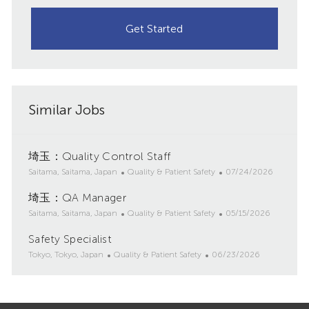
Get Started
Similar Jobs
埼玉：Quality Control Staff
L
C
P
Saitama, Saitama, Japan
Quality & Patient Safety
07/24/2026
o
a
o
埼玉：QA Manager
c
t
s
a
L
e
C
t
P
Saitama, Saitama, Japan
Quality & Patient Safety
05/15/2026
t
o
g
a
e
o
Safety Specialist
i
c
o
t
d
s
o
a
L
C
r
e
P
D
t
Tokyo, Tokyo, Japan
Quality & Patient Safety
06/23/2026
n
t
o
a
y
g
o
a
e
i
c
t
o
s
t
d
o
a
e
r
t
e
D
n
t
g
y
e
a