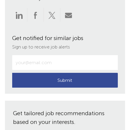
Share
Share
Share
Share
via
via
via
via
Get notified for similar jobs
LinkedIn
Facebook
twitter
email
Sign up to receive job alerts
Enter
Email
address
(Required)
Submit
Get tailored job recommendations
based on your interests.