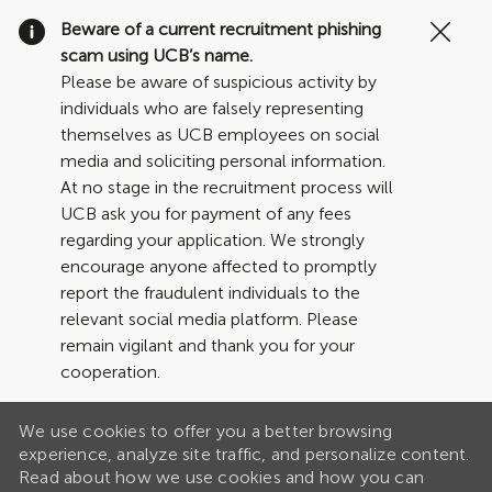
Clo
Beware of a current recruitment phishing
Cov
scam using UCB’s name.
19
Please be aware of suspicious activity by
ban
individuals who are falsely representing
themselves as UCB employees on social
media and soliciting personal information.
At no stage in the recruitment process will
UCB ask you for payment of any fees
regarding your application. We strongly
encourage anyone affected to promptly
report the fraudulent individuals to the
relevant social media platform. Please
remain vigilant and thank you for your
cooperation.
We use cookies to offer you a better browsing
experience, analyze site traffic, and personalize content.
Read about how we use cookies and how you can