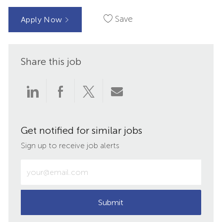
Save
Apply Now
Share this job
Share
Share
Share
Share
via
via
via
via
Get notified for similar jobs
LinkedIn
Facebook
twitter
email
Sign up to receive job alerts
Enter
Email
address
(Required)
Submit