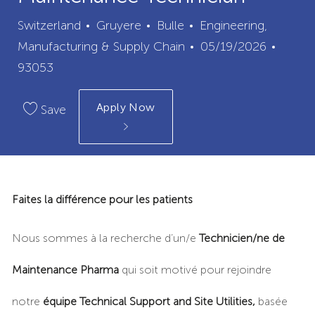
City
Category
Switzerland
Gruyere
Bulle
Engineering,
Posted
Job
Manufacturing & Supply Chain
05/19/2026
Date
Id
93053
Apply Now
Save
​Faites la différence pour les patients
Nous sommes à la recherche d’un/e
Technicien/ne de
Maintenance Pharma
qui soit
motivé pour rejoindre
notre
équipe
Technical Support and Site Utilities
,
basée