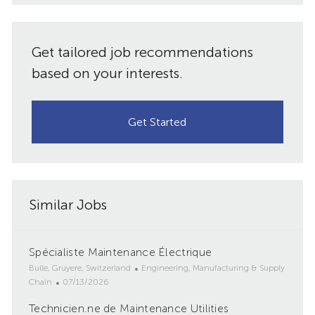
Get tailored job recommendations
based on your interests.
Get Started
Similar Jobs
Spécialiste Maintenance Électrique
L
C
Bulle, Gruyere, Switzerland
Engineering, Manufacturing & Supply
o
P
a
Chain
07/13/2026
c
o
t
Technicien.ne de Maintenance Utilities
a
s
e