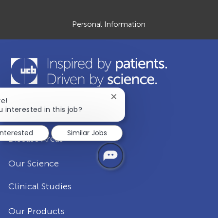
e
Personal Information
Close
re!
chatbot
u interested in this job?
Our Company
notification
interested
Similar Jobs
Disease Areas
Our Science
Clinical Studies
Our Products