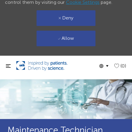
control them by visiting our
Cookie Settings
page.
Deny
Allow
Skip to main content
Language
English
(0)
selected
Maintenance Technician