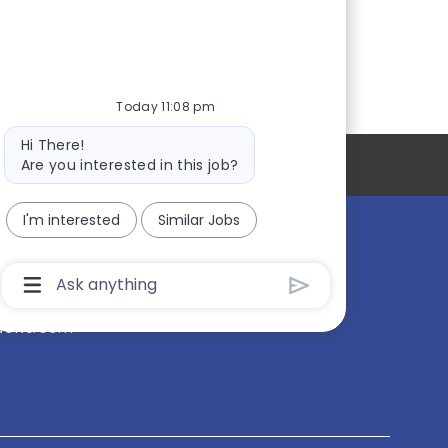
Today 11:08 pm
Bot
Hi There!
message
Personal Information
Are you interested in this job?
I'm interested
Similar Jobs
linical Studies
Chatbot
ur Products
User
Input
Box
Newsroom
With
Send
Button