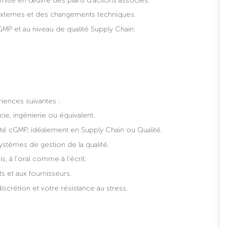
la mise en œuvre des plans d’actions associés.
 externes et des changements techniques.
MP et au niveau de qualité Supply Chain.
iences suivantes :
ie, ingénierie ou équivalent.
 cGMP, idéalement en Supply Chain ou Qualité.
ystèmes de gestion de la qualité.
 à l’oral comme à l’écrit.
ts et aux fournisseurs.
scrétion et votre résistance au stress.