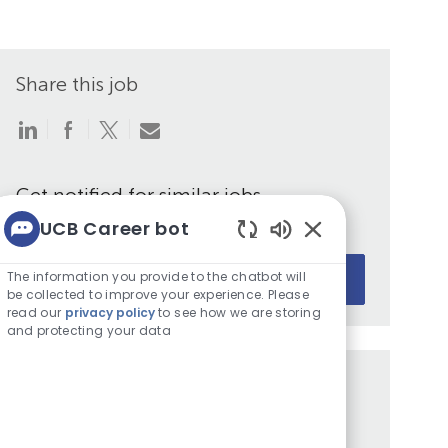
Share this job
Share
Share
Share
Share
via
via
via
via
LinkedIn
Facebook
twitter
email
Get notified for similar jobs
UCB Career bot
Sign up to receive job alerts
Enabled
Enter
Chatbot
The information you provide to the chatbot will
Submit
Email
Sounds
be collected to improve your experience. Please
address
read our
privacy policy
to see how we are storing
and protecting your data
(Required)
Get tailored job recommendations
based on your interests.