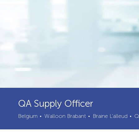
QA Supply Officer
City
C
Belgium
Walloon Brabant
Braine L'alleud
Q