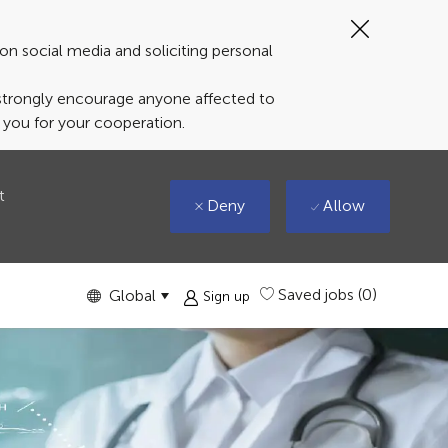
Close
Covid-
on social media and soliciting personal
19
banner
 strongly encourage anyone affected to
k you for your cooperation.
t
Deny
Allow
Language
English
Saved jobs
(0)
Global
Sign up
selected