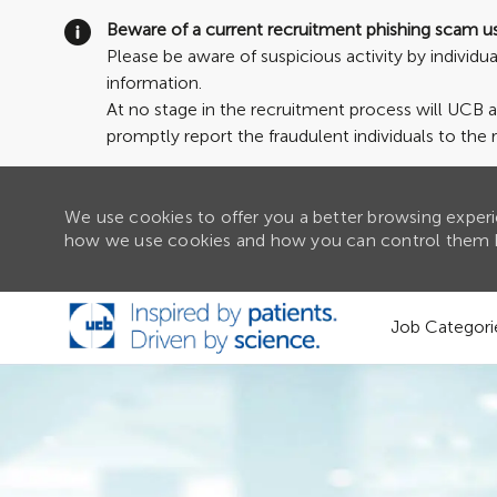
Beware of a current recruitment phishing scam u
Please be aware of suspicious activity by individ
information.
At no stage in the recruitment process will UCB 
promptly report the fraudulent individuals to the 
We use cookies to offer you a better browsing experie
how we use cookies and how you can control them b
Skip to main content
Job Categori