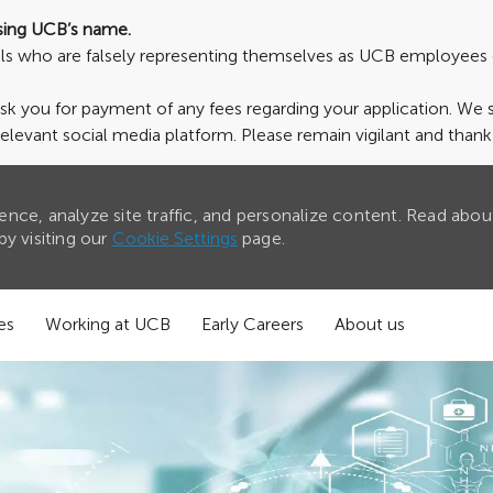
sing UCB’s name.
uals who are falsely representing themselves as UCB employees 
ask you for payment of any fees regarding your application. We
relevant social media platform. Please remain vigilant and than
nce, analyze site traffic, and personalize content. Read abou
y visiting our
Cookie Settings
page.
es
Working at UCB
Early Careers
About us