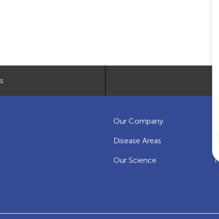
s
Our Company
C
Disease Areas
O
Our Science