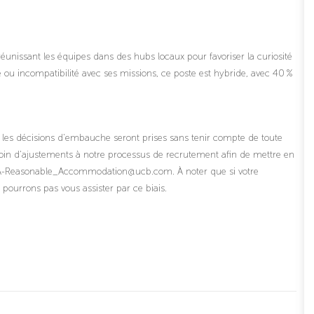
unissant les équipes dans des hubs locaux pour favoriser la curiosité
e ou incompatibilité avec ses missions, ce poste est hybride, avec 40 %
 les décisions d'embauche seront prises sans tenir compte de toute
esoin d'ajustements à notre processus de recrutement afin de mettre en
MEA-Reasonable_Accommodation@ucb.com. À noter que si votre
urrons pas vous assister par ce biais.