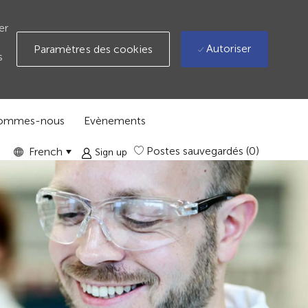
er
Autoriser
Paramètres des cookies
s
sommes-nous
Evènements
Language
GLOBAL
Postes sauvegardés
(0)
French
Sign up
selected