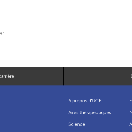
er
arrière
A propos d'UCB
E
Aires thérapeutiques
N
Science
A