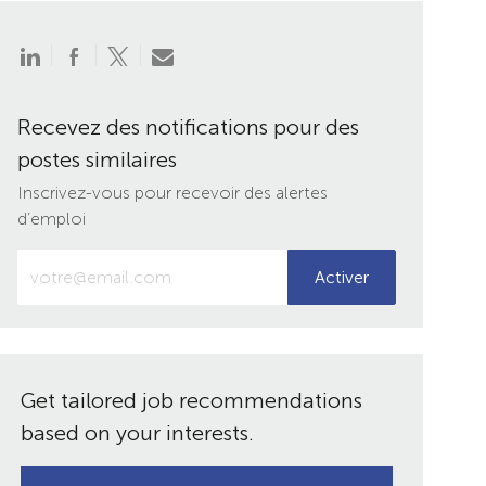
Partager
Partager
Partager
Partager
via
via
via
par
LinkedIn
Facebook
twitter
e-
mail
Recevez des notifications pour des
postes similaires
Inscrivez-vous pour recevoir des alertes
d’emploi
Entrez
Activer
votre
adresse
e-
mail
(obligatoire)
Get tailored job recommendations
based on your interests.