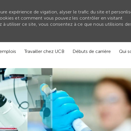
re expérience de vigation, alyser le trafic du site et personlis
ookies et comment vous pouvez les contrôler en visitant
à utiliser ce site, vous consentez à ce que nous utilisions de
'emplois
Travailler chez UCB
Débuts de carrière
Qui 