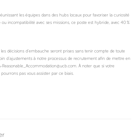
unissant les équipes dans des hubs locaux pour favoriser la curiosité
e ou incompatibilité avec ses missions, ce poste est hybride, avec 40 %
 les décisions d'embauche seront prises sans tenir compte de toute
esoin d'ajustements à notre processus de recrutement afin de mettre en
MEA-Reasonable_Accommodation@ucb.com. À noter que si votre
urrons pas vous assister par ce biais.
er