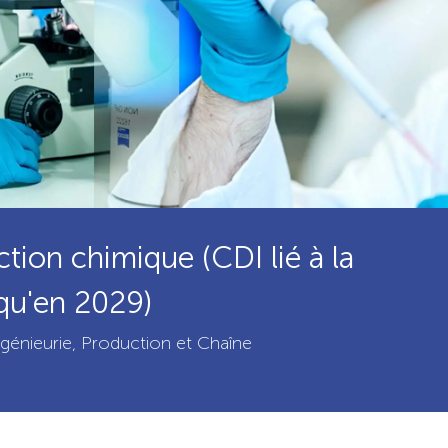
ion chimique (CDI lié à la
squ'en 2029)
atégorie
ngénieurie, Production et Chaîne