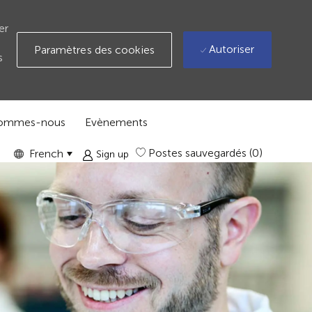
er
Autoriser
Paramètres des cookies
s
sommes-nous
Evènements
Language
GLOBAL
Postes sauvegardés
(0)
French
Sign up
selected