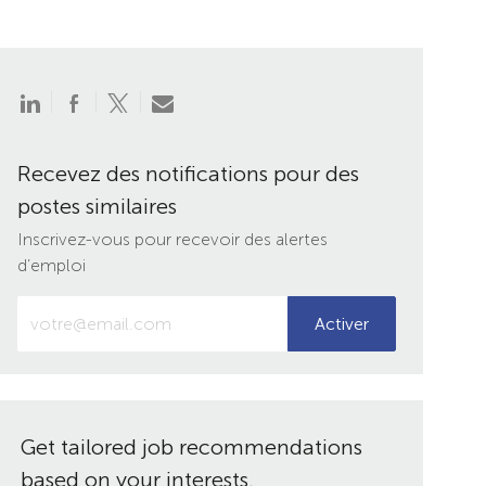
Partager
Partager
Partager
Partager
via
via
via
par
LinkedIn
Facebook
twitter
e-
mail
Recevez des notifications pour des
postes similaires
Inscrivez-vous pour recevoir des alertes
d’emploi
Entrez
Activer
votre
adresse
e-
mail
(obligatoire)
Get tailored job recommendations
based on your interests.