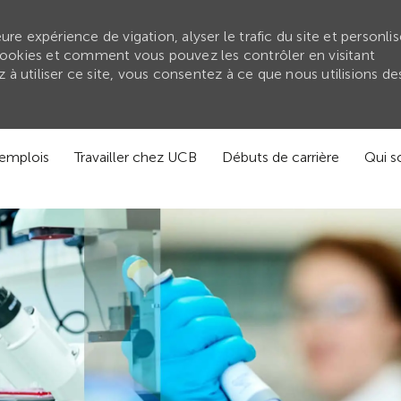
re expérience de vigation, alyser le trafic du site et personlis
ookies et comment vous pouvez les contrôler en visitant
à utiliser ce site, vous consentez à ce que nous utilisions de
'emplois
Travailler chez UCB
Débuts de carrière
Qui 