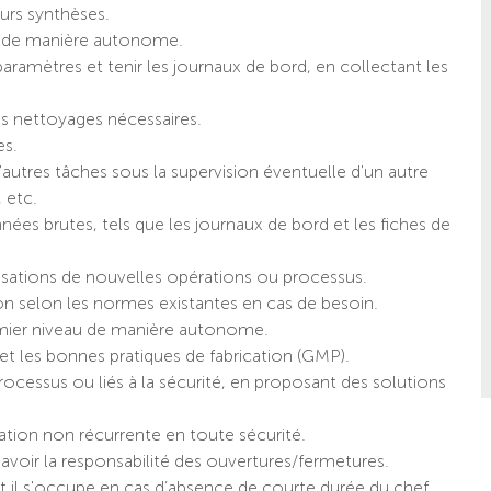
eurs synthèses.
é de manière autonome.
paramètres et tenir les journaux de bord, en collectant les
les nettoyages nécessaires.
es.
 d'autres tâches sous la supervision éventuelle d'un autre
, etc.
es brutes, tels que les journaux de bord et les fiches de
ialisations de nouvelles opérations ou processus.
on selon les normes existantes en cas de besoin.
emier niveau de manière autonome.
et les bonnes pratiques de fabrication (GMP).
processus ou liés à la sécurité, en proposant des solutions
ation non récurrente en toute sécurité.
s avoir la responsabilité des ouvertures/fermetures.
t il s'occupe en cas d’absence de courte durée du chef