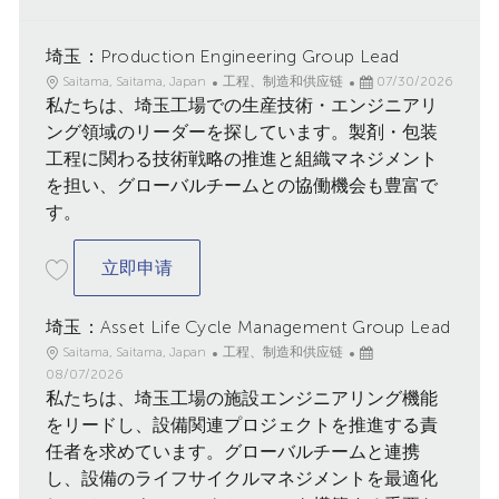
埼玉：Production Engineering Group Lead
地
类
已
Saitama, Saitama, Japan
工程、制造和供应链
07/30/2026
点
私たちは、埼玉工場での生産技術・エンジニアリ
别
发
布
ング領域のリーダーを探しています。製剤・包装
日
工程に関わる技術戦略の推進と組織マネジメント
期
を担い、グローバルチームとの協働機会も豊富で
す。
埼玉：Production Engineering Group Le
立即申请
埼玉：Asset Life Cycle Management Group Lead
地
类
已
Saitama, Saitama, Japan
工程、制造和供应链
点
别
发
08/07/2026
私たちは、埼玉工場の施設エンジニアリング機能
布
日
をリードし、設備関連プロジェクトを推進する責
期
任者を求めています。グローバルチームと連携
し、設備のライフサイクルマネジメントを最適化