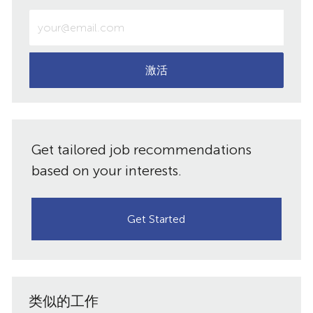
分
分
分
子
输
入
享
享
享
邮
电
子
激活
件
邮
件
共
地
址
享
Get tailored job recommendations
（必
需）
based on your interests.
Get Started
类似的工作