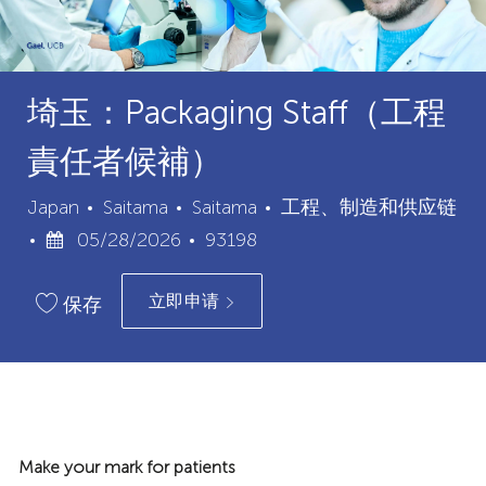
埼玉：Packaging Staff（工程
責任者候補）
城
类
Japan
Saitama
Saitama
工程、制造和供应链
已
市
职
别
05/28/2026
93198
发
位
立即申请
布
ID
保存
日
期
Make your mark for patients