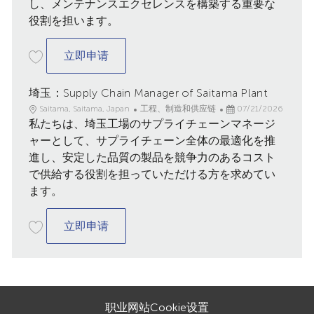
し、メンテナンスエクセレンスを構築する重要な
役割を担います。
埼玉：Asset Life Cycle Management Gro
立即申请
埼玉：Supply Chain Manager of Saitama Plant
地
类
已
Saitama, Saitama, Japan
工程、制造和供应链
07/21/2026
点
私たちは、埼玉工場のサプライチェーンマネージ
别
发
布
ャーとして、サプライチェーン全体の最適化を推
日
進し、安定した品質の製品を競争力のあるコスト
期
で供給する役割を担っていただける方を求めてい
ます。
埼玉：Supply Chain Manager of Saitama 
立即申请
职业网站Cookie设置