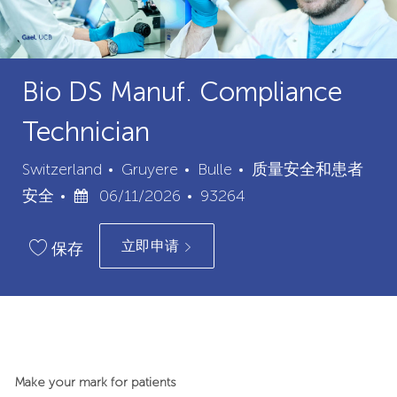
Bio DS Manuf. Compliance
Technician
城
类
Switzerland
Gruyere
Bulle
质量安全和患者
已
市
职
别
安全
06/11/2026
93264
发
位
立即申请
布
ID
保存
日
期
Make your mark for patients