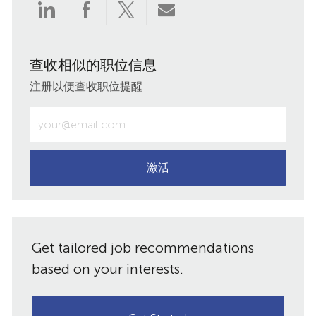
通
通
通
通
过
过
过
过
查收相似的职位信息
LinkedIn
Facebook
twitter
电
注册以便查收职位提醒
分
分
分
子
输
入
享
享
享
邮
电
子
激活
件
邮
件
共
地
址
享
Get tailored job recommendations
（必
需）
based on your interests.