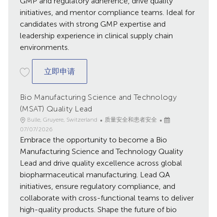
GMP and regulatory adherence, drive quality
期
initiatives, and mentor compliance teams. Ideal for
candidates with strong GMP expertise and
leadership experience in clinical supply chain
environments.
Clinical Supply Compliance Governance
立即申请
Bio Manufacturing Science and Technology
(MSAT) Quality Lead
地
类
已
Bulle, Gruyere, Switzerland
质量安全和患者安全
点
别
发
07/07/2026
Embrace the opportunity to become a Bio
布
日
Manufacturing Science and Technology Quality
期
Lead and drive quality excellence across global
biopharmaceutical manufacturing. Lead QA
initiatives, ensure regulatory compliance, and
collaborate with cross-functional teams to deliver
high-quality products. Shape the future of bio