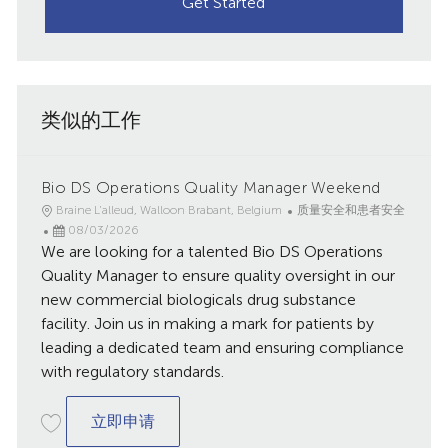
Get Started
类似的工作
Bio DS Operations Quality Manager Weekend
地
类
Braine L'alleud, Walloon Brabant, Belgium
质量安全和患者安全
点
已
别
08/03/2026
We are looking for a talented Bio DS Operations
发
布
Quality Manager to ensure quality oversight in our
日
new commercial biologicals drug substance
期
facility. Join us in making a mark for patients by
leading a dedicated team and ensuring compliance
with regulatory standards.
Bio DS Operations Quality Manager Wee
立即申请