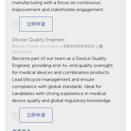
manufacturing with a focus on continuous
improvement and stakeholder engagement.
Bio Manufacturing Science and Technolo
立即申请
Device Quality Engineer
地
类
已
Bulle, Gruyere, Switzerland
质量安全和患者安全
点
别
发
06/15/2026
Become part of our team as a Device Quality
布
日
Engineer, providing end-to-end quality oversight
期
for medical devices and combination products.
Lead lifecycle management and ensure
compliance with global standards. Ideal for
candidates with strong experience in medical
device quality and global regulatory knowledge.
Device Quality Engineer
立即申请