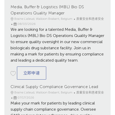
Media, Buffer & Logistics (MBL) Bio DS
Operations Quality Manager
地
类
Braine L'alleud, Walloon Brabant, Belgium
质量安全和患者安全
点
已
别
08/03/2026
We are looking for a talented Media, Buffer &
发
布
Logistics (MBL) Bio DS Operations Quality Manager
日
to ensure quality oversight in our new commercial
期
biologicals drug substance facility. Join us in
making a mark for patients by ensuring compliance
and leading a dedicated quality team.
Media, Buffer & Logistics (MBL) Bio DS O
立即申请
Clinical Supply Compliance Governance Lead
地
类
Braine L'alleud, Walloon Brabant, Belgium
质量安全和患者安全
点
已
别
07/17/2026
Make your mark for patients by leading clinical
发
布
supply chain compliance governance. Oversee
日