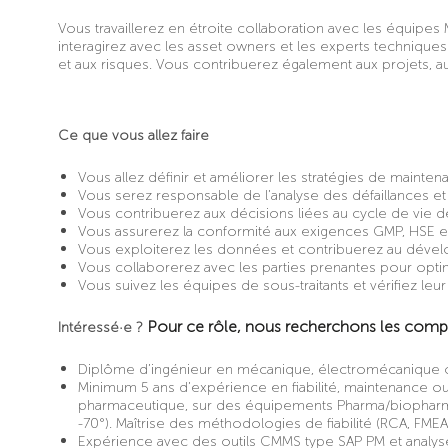
Vous travaillerez en étroite collaboration avec les équipes
interagirez avec les asset owners et les experts technique
et aux risques. Vous contribuerez également aux projets, aud
Ce que vous allez faire
Vous allez définir et améliorer les stratégies de maintenan
Vous serez responsable de l’analyse des défaillances et
Vous contribuerez aux décisions liées au cycle de vie 
Vous assurerez la conformité aux exigences GMP, HSE et
Vous exploiterez les données et contribuerez au dével
Vous collaborerez avec les parties prenantes pour optim
Vous suivez les équipes de sous-traitants et vérifiez leur t
Pour ce rôle, nous recherchons les compé
Intéressé·e ?
Diplôme d’ingénieur en mécanique, électromécanique ou
Minimum 5 ans d’expérience en fiabilité, maintenance 
pharmaceutique, sur des équipements Pharma/biopharma/
-70°). Maîtrise des méthodologies de fiabilité (RCA, FMEA
Expérience avec des outils CMMS type SAP PM et analy