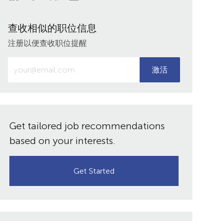
过
过
过
过
LinkedIn
Facebook
twitter
电
分
分
分
子
查收相似的职位信息
享
享
享
邮
注册以便查收职位提醒
件
共
输
享
激活
入
电
子
邮
件
Get tailored job recommendations
地
based on your interests.
址
（必
需）
Get Started