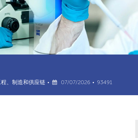
类
已
职
工程、制造和供应链
07/07/2026
93491
别
发
位
布
ID
日
期