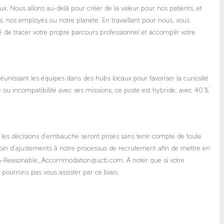
ux. Nous allons au-delà pour créer de la valeur pour nos patients, et
, nos employés ou notre planète. En travaillant pour nous, vous
 de tracer votre propre parcours professionnel et accomplir votre
unissant les équipes dans des hubs locaux pour favoriser la curiosité
e ou incompatibilité avec ses missions, ce poste est hybride, avec 40 %
 les décisions d'embauche seront prises sans tenir compte de toute
esoin d'ajustements à notre processus de recrutement afin de mettre en
MEA-Reasonable_Accommodation@ucb.com. À noter que si votre
urrons pas vous assister par ce biais.