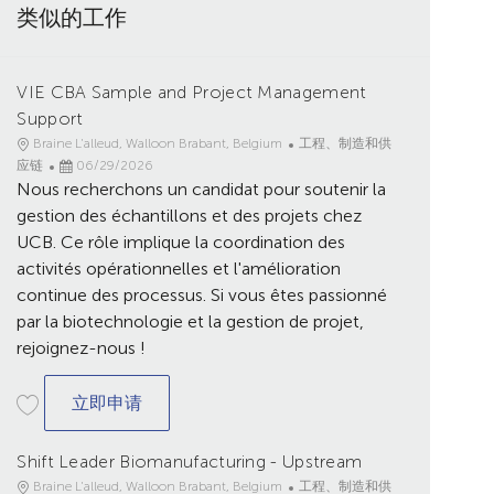
类似的工作
VIE CBA Sample and Project Management
Support
地
类
Braine L'alleud, Walloon Brabant, Belgium
工程、制造和供
点
已
别
应链
06/29/2026
Nous recherchons un candidat pour soutenir la
发
布
gestion des échantillons et des projets chez
日
UCB. Ce rôle implique la coordination des
期
activités opérationnelles et l'amélioration
continue des processus. Si vous êtes passionné
par la biotechnologie et la gestion de projet,
rejoignez-nous !
VIE CBA Sample and Project Management S
立即申请
Shift Leader Biomanufacturing - Upstream
地
类
Braine L'alleud, Walloon Brabant, Belgium
工程、制造和供