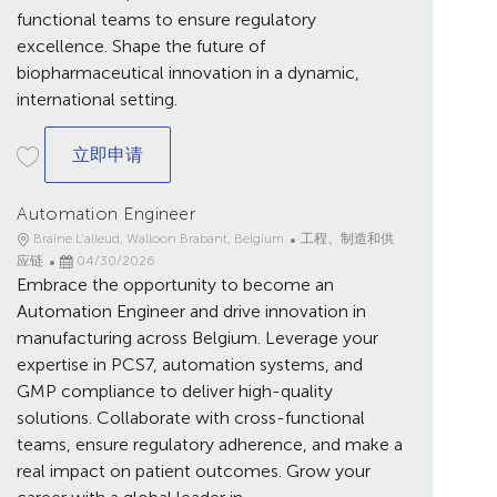
functional teams to ensure regulatory
excellence. Shape the future of
biopharmaceutical innovation in a dynamic,
international setting.
VIE Bio Process Engineer
立即申请
Automation Engineer
地
类
Braine L'alleud, Walloon Brabant, Belgium
工程、制造和供
点
已
别
应链
04/30/2026
Embrace the opportunity to become an
发
布
Automation Engineer and drive innovation in
日
manufacturing across Belgium. Leverage your
期
expertise in PCS7, automation systems, and
GMP compliance to deliver high-quality
solutions. Collaborate with cross-functional
teams, ensure regulatory adherence, and make a
real impact on patient outcomes. Grow your