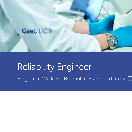
Reliability Engineer
城
Belgium
Walloon Brabant
Braine L'alleud
市