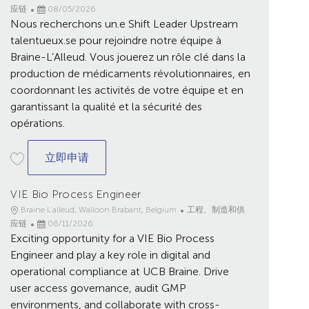
点
已
别
应链
08/05/2026
Nous recherchons un.e Shift Leader Upstream
发
布
talentueux.se pour rejoindre notre équipe à
日
Braine-L’Alleud. Vous jouerez un rôle clé dans la
期
production de médicaments révolutionnaires, en
coordonnant les activités de votre équipe et en
garantissant la qualité et la sécurité des
opérations.
Shift Leader Biomanufacturing - Upstream
立即申请
VIE Bio Process Engineer
地
类
Braine L'alleud, Walloon Brabant, Belgium
工程、制造和供
点
已
别
应链
06/11/2026
Exciting opportunity for a VIE Bio Process
发
布
Engineer and play a key role in digital and
日
operational compliance at UCB Braine. Drive
期
user access governance, audit GMP
environments, and collaborate with cross-