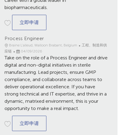
career with a global leader in
biopharmaceuticals.
Automation Engineer
立即申请
Process Engineer
地
类
Braine L'alleud, Walloon Brabant, Belgium
工程、制造和供
点
已
别
应链
04/09/2026
Take on the role of a Process Engineer and drive
发
布
digital and non-digital initiatives in sterile
日
manufacturing. Lead projects, ensure GMP
期
compliance, and collaborate across teams to
deliver operational excellence. If you have
strong technical and IT expertise, and thrive in a
dynamic, matrixed environment, this is your
opportunity to make a real impact.
Process Engineer
立即申请