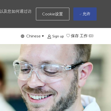
则以及您如何通过访
允许
Cookie设置
Language
Chinese
保存 工作
(0)
Chinese
Sign up
selected