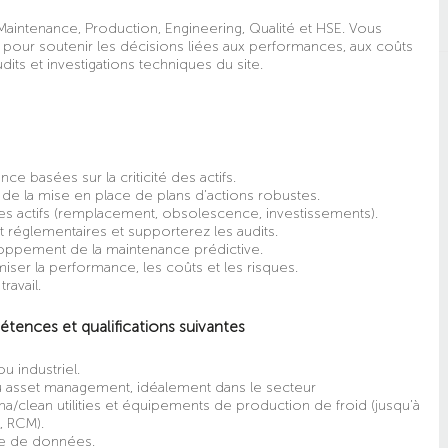
 Maintenance, Production, Engineering, Qualité et HSE. Vous
s pour soutenir les décisions liées aux performances, aux coûts
its et investigations techniques du site.
ce basées sur la criticité des actifs.
 de la mise en place de plans d’actions robustes.
des actifs (remplacement, obsolescence, investissements).
 réglementaires et supporterez les audits.
oppement de la maintenance prédictive.
iser la performance, les coûts et les risques.
ravail.
tences et qualifications suivantes
 industriel.
ou asset management, idéalement dans le secteur
clean utilities et équipements de production de froid (jusqu’à
, RCM).
se de données.