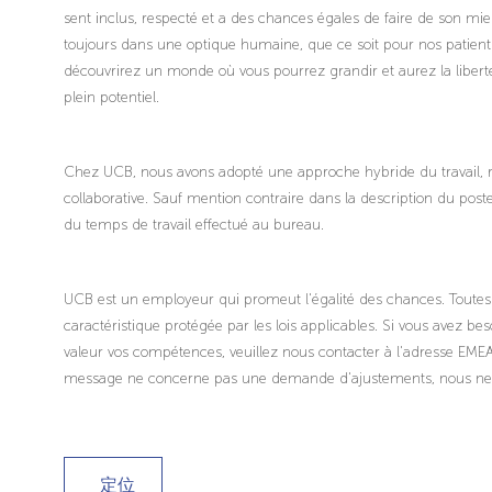
sent inclus, respecté et a des chances égales de faire de son mie
toujours dans une optique humaine, que ce soit pour nos patients
découvrirez un monde où vous pourrez grandir et aurez la liberté
plein potentiel.
Chez UCB, nous avons adopté une approche hybride du travail, ré
collaborative. Sauf mention contraire dans la description du post
du temps de travail effectué au bureau.
UCB est un employeur qui promeut l'égalité des chances. Toutes
caractéristique protégée par les lois applicables. Si vous avez b
valeur vos compétences, veuillez nous contacter à l'adresse E
message ne concerne pas une demande d'ajustements, nous ne po
定位