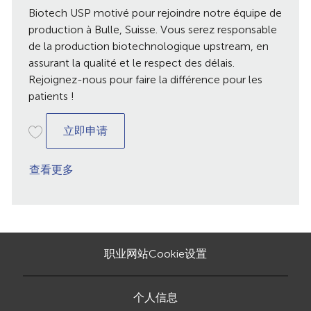
日
Biotech USP motivé pour rejoindre notre équipe de
期
production à Bulle, Suisse. Vous serez responsable
de la production biotechnologique upstream, en
assurant la qualité et le respect des délais.
Rejoignez-nous pour faire la différence pour les
patients !
Biotech Manufacturing Technician USP
立即申请
查看更多
职业网站Cookie设置
个人信息