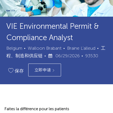
VIE Environmental Permit &
Compliance Analyst
城
类
Belgium
Walloon Brabant
Braine L'alleud
工
已
市
职
别
程、制造和供应链
06/29/2026
93530
发
位
立即申请
布
ID
保存
日
期
Faites la différence pour les patients