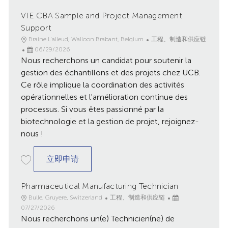
VIE CBA Sample and Project Management
Support
地
类
Braine L'alleud, Walloon Brabant, Belgium
工程、制造和供应链
点
已
别
06/29/2026
Nous recherchons un candidat pour soutenir la
发
布
gestion des échantillons et des projets chez UCB.
日
Ce rôle implique la coordination des activités
期
opérationnelles et l'amélioration continue des
processus. Si vous êtes passionné par la
biotechnologie et la gestion de projet, rejoignez-
nous !
VIE CBA Sample and Project Managemen
立即申请
Pharmaceutical Manufacturing Technician
地
类
已
Bulle, Gruyere, Switzerland
工程、制造和供应链
点
别
发
07/27/2026
Nous recherchons un(e) Technicien(ne) de
布
日