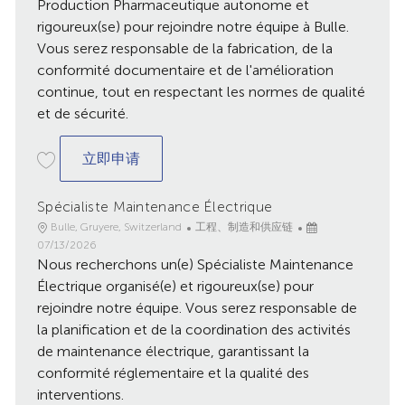
Production Pharmaceutique autonome et
期
rigoureux(se) pour rejoindre notre équipe à Bulle.
Vous serez responsable de la fabrication, de la
conformité documentaire et de l'amélioration
continue, tout en respectant les normes de qualité
et de sécurité.
Pharmaceutical Manufacturing Technicia
立即申请
Spécialiste Maintenance Électrique
地
类
已
Bulle, Gruyere, Switzerland
工程、制造和供应链
点
别
发
07/13/2026
Nous recherchons un(e) Spécialiste Maintenance
布
日
Électrique organisé(e) et rigoureux(se) pour
期
rejoindre notre équipe. Vous serez responsable de
la planification et de la coordination des activités
de maintenance électrique, garantissant la
conformité réglementaire et la qualité des
interventions.