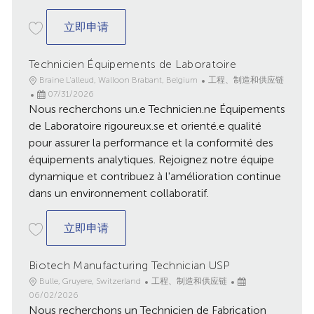
Spécialiste Maintenance Électrique
立即申请
Technicien Équipements de Laboratoire
地
类
Braine L'alleud, Walloon Brabant, Belgium
工程、制造和供应链
点
已
别
07/31/2026
Nous recherchons un.e Technicien.ne Équipements
发
布
de Laboratoire rigoureux.se et orienté.e qualité
日
pour assurer la performance et la conformité des
期
équipements analytiques. Rejoignez notre équipe
dynamique et contribuez à l'amélioration continue
dans un environnement collaboratif.
Technicien Équipements de Laboratoire
立即申请
Biotech Manufacturing Technician USP
地
类
已
Bulle, Gruyere, Switzerland
工程、制造和供应链
点
别
发
06/02/2026
Nous recherchons un Technicien de Fabrication
布