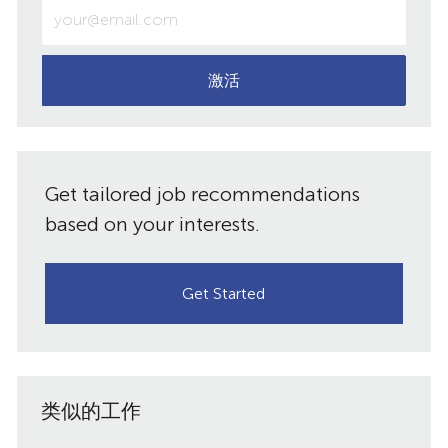
输
入
享
享
享
邮
电
子
激活
件
邮
件
共
地
址
享
Get tailored job recommendations
（必
需）
based on your interests.
Get Started
类似的工作