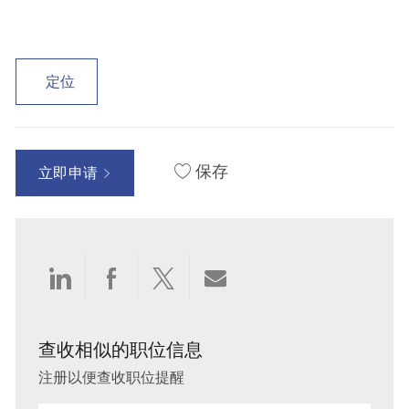
定位
保存
立即申请
通
通
通
通
过
过
过
过
查收相似的职位信息
LinkedIn
Facebook
twitter
电
注册以便查收职位提醒
分
分
分
子