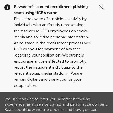
Clo
Beware of a current recruitment phishing
Cov
scam using UCB’s name.
19
Please be aware of suspicious activity by
ban
individuals who are falsely representing
themselves as UCB employees on social
media and soliciting personal information.
At no stage in the recruitment process will
UCB ask you for payment of any fees
regarding your application. We strongly
encourage anyone affected to promptly
report the fraudulent individuals to the
relevant social media platform. Please
remain vigilant and thank you for your
cooperation.
We use cookies to offer you a better browsing
experience, analyze site traffic, and personalize content.
Read about how we use cookies and how you can