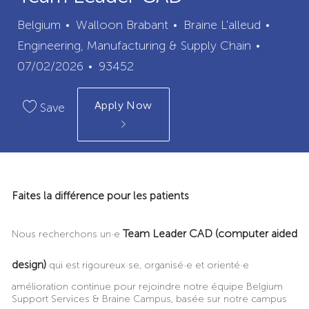
City
Categ
Belgium
Walloon Brabant
Braine L'alleud
Posted
Engineering, Manufacturing & Supply Chain
Job
Date
07/02/2026
93452
Id
Apply Now
Save
​Faites la différence pour les patients
Team Leader CAD (computer aided
Nous recherchons un·e
design)
qui est rigoureux·se, organisé·e et orienté·e
amélioration continue pour rejoindre notre équipe Belgium
Support Services & Braine Campus, basée sur notre campus