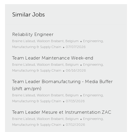
Similar Jobs
Reliability Engineer
L
C
Braine L'alleud, Walloon Brabant, Belgium
Engineering,
o
P
a
Manufacturing & Supply Chain
07/07/2026
c
o
t
Team Leader Maintenance Week-end
a
s
e
t
L
t
g
C
Braine L'alleud, Walloon Brabant, Belgium
Engineering,
i
o
e
P
o
a
Manufacturing & Supply Chain
06/16/2026
o
c
d
o
r
t
Team Leader Biomanufacturing - Media Buffer
n
a
D
s
y
e
t
(shift am/pm)
a
t
g
i
t
e
o
L
C
Braine L'alleud, Walloon Brabant, Belgium
Engineering,
o
e
d
r
o
P
a
Manufacturing & Supply Chain
07/15/2026
n
D
y
c
o
t
Team Leader Mesure et Instrumentation ZAC
a
a
s
e
t
t
L
t
g
C
Braine L'alleud, Walloon Brabant, Belgium
Engineering,
e
i
o
e
P
o
a
Manufacturing & Supply Chain
07/12/2026
o
c
d
o
r
t