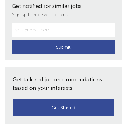
Get notified for similar jobs
LinkedIn
Facebook
twitter
email
Sign up to receive job alerts
Enter
Email
address
(Required)
Submit
Get tailored job recommendations
based on your interests.
Get Started