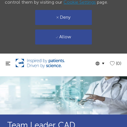
control them by visiting our
Cookie Settings
page.
Deny
Allow
Skip to main content
Language
English
(0)
selected
Team Leader CAD