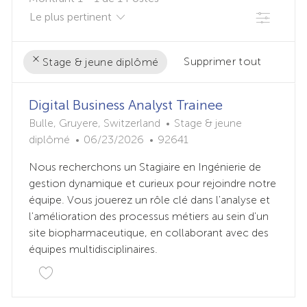
Filtre
Supprimer tout
Stage & jeune diplômé
the
No
Digital Business Analyst Trainee
results
result
L
c
are
found
Bulle, Gruyere, Switzerland
Stage & jeune
O
D
I
a
updated
diplômé
06/23/2026
92641
C
A
D
t
Nous recherchons un Stagiaire en Ingénierie de
A
T
D
é
gestion dynamique et curieux pour rejoindre notre
L
E
U
g
équipe. Vous jouerez un rôle clé dans l'analyse et
I
D
P
o
l'amélioration des processus métiers au sein d'un
S
E
O
r
site biopharmaceutique, en collaborant avec des
A
P
S
i
équipes multidisciplinaires.
T
U
T
e
I
B
E
O
L
N
I