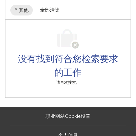
全部清除
其他
the
No
results
result
are
found
updated
没有找到符合您检索要求
的工作
请再次搜索。
职业网站Cookie设置
个人信息