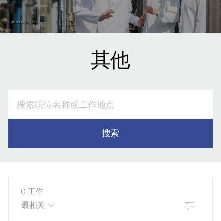
其他
搜
索
职
位
搜索
名
称
或
工
作
0
工作
地
筛选
点